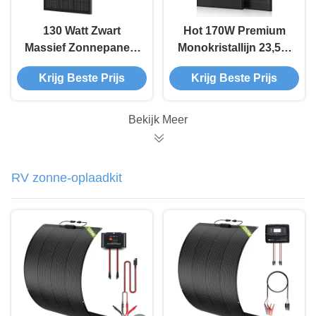
130 Watt Zwart
Hot 170W Premium
Massief Zonnepaneel
Monokristallijn 23,5%
20 Volt Premium
Efficiëntie
Krijg Beste Prijs
Krijg Beste Prijs
Monokristallijne
Zonnepaneel 20 Volt
Zonnepanelen voor
Effen Zwart voor
Camper, Marine,
Connector 25 Jaar
Bekijk Meer
Thuis, Dak
Garantie Thuis RV
Camper
RV zonne-oplaadkit