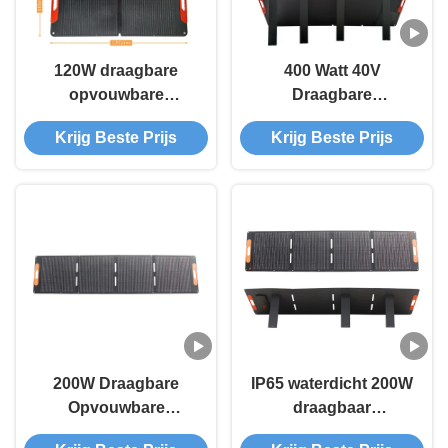
120W draagbare
400 Watt 40V
opvouwbare
Draagbare
zonnepanelen
Opvouwbare
Krijg Beste Prijs
Krijg Beste Prijs
Zonnepanelen met 3
Jaar Garantie voor
Caravans
200W Draagbare
IP65 waterdicht 200W
Opvouwbare
draagbaar
Zonnepaneelset met
opvouwbaar