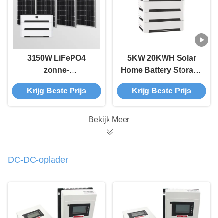
3150W LiFePO4
5KW 20KWH Solar
zonne-
Home Battery Storage
energiesysteem 6000
System met LiFePO4
Krijg Beste Prijs
Krijg Beste Prijs
recycles met 80A PV-
batterij voor efficiënte
stroombereik
hernieuwbare energie
Bekijk Meer
DC-DC-oplader