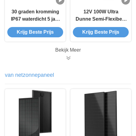
30 graden kromming
12V 100W Ultra
IP67 waterdicht 5 jaar
Dunne Semi-Flexibele
garantie semi-flexibel
Zonnepaneel met
Krijg Beste Prijs
Krijg Beste Prijs
zonnepaneel voor
ETFE-coating en
caravans
IP67-classificatie
Buigbaar tot 30
Bekijk Meer
graden
van netzonnepaneel