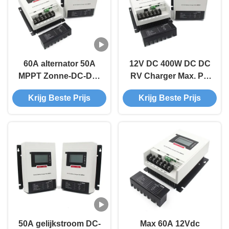
60A alternator 50A
12V DC 400W DC DC
MPPT Zonne-DC-DC-
RV Charger Max. PV
oplader met 700W PV-
Spanning 55V Met
Krijg Beste Prijs
Krijg Beste Prijs
invoervermogen voor
breed
12V/24V-batterijen
temperatuurbereik
50A gelijkstroom DC-
Max 60A 12Vdc