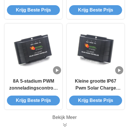
zonneladingscontroleur
Krijg Beste Prijs
Krijg Beste Prijs
met 5 fasen opladen
voor efficiënt
batterijbeheer
8A 5-stadium PWM
Kleine grootte IP67
zonneladingscontroleur
Pwm Solar Charge
met slim opladen en
Controller
Krijg Beste Prijs
Krijg Beste Prijs
meerdere
handleiding 24V 12V
beschermingsfuncties
Solar Panel Charge
voor 12V 24V-
Controller
Bekijk Meer
systemen