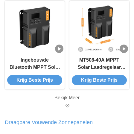
voor 12V/24V
Automatische
Systemen
Ingebouwde
MT508-40A MPPT
Bluetooth MPPT Solar
Solar Laadregelaar
Laadregelaar met
met 99,9% Tracking
Krijg Beste Prijs
Krijg Beste Prijs
520W/12V 1040W/24V
Efficiëntie en
Max PV
Compact
Ingangsvermogen en
260*216*83mm
Bekijk Meer
99,9% Tracking
Ontwerp
Efficiëntie
Draagbare Vouwende Zonnepanelen