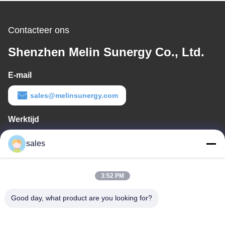
laden
Contacteer ons
Shenzhen Melin Sunergy Co., Ltd.
E-mail
sales@melinsunergy.com
Werktijd
8:30-18:00
sales
Ons adres
Bedrijfsadres
3:52 PM
Kamer 709, blok 2 van Anbo.
Good day, what product are you looking for?
Fabrieksadres
Kamer 709, blok 2 van Anbo.