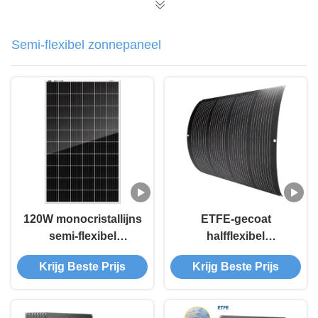
Semi-flexibel zonnepaneel
120W monocristallijns
ETFE-gecoat
semi-flexibel
halfflexibel
zonnepaneel
zonnepaneel
Krijg Beste Prijs
Krijg Beste Prijs
buigbaar tot 30
graden met IP67-
classificatie en 5 jaar