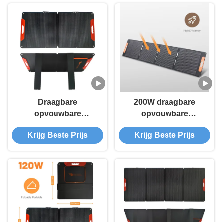
Draagbare
200W draagbare
opvouwbare
opvouwbare
zonnepaneeloplader
zonnepanelen voor
Krijg Beste Prijs
Krijg Beste Prijs
kamperen