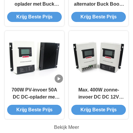
oplader met Buck
alternator Buck Boost
Boost alternator
Charger 50A MPPT
Krijg Beste Prijs
Krijg Beste Prijs
opladen en IP32-
Spanningsbereik 17 -
bescherming voor
36V
voertuigen en off-grid
toepassingen
700W PV-invoer 50A
Max. 400W zonne-
DC DC-oplader met
invoer DC DC 12V
IP32-bescherming
oplader met
Krijg Beste Prijs
Krijg Beste Prijs
voor 12V-
Bluetooth IP32
starterbatterij
bescherming
Bekijk Meer