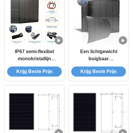
garantie
IP67 semi-flexibel
Een lichtgewicht
monokristallijn
buigbaar
zonnepaneel
zonnepaneel
Krijg Beste Prijs
Krijg Beste Prijs