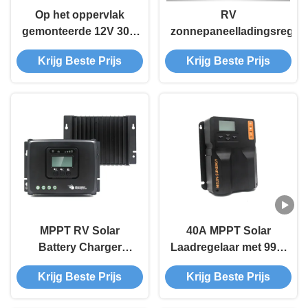
Op het oppervlak
RV
gemonteerde 12V 30A
zonnepaneelladingsregula
zonneladingscontroller
Krijg Beste Prijs
Krijg Beste Prijs
MPPT RV Solar
40A MPPT Solar
Battery Charger
Laadregelaar met 99%
Controller
Efficiëntie IP32
Krijg Beste Prijs
Krijg Beste Prijs
Waterdicht en 36
maanden Garantie